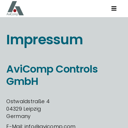
Zum
Toggle
Inhalt
Naviga
springen
Kompetenzen
Impressum
Produkte
AviComp
AviComp Controls
GmbH
Karriere
Ostwaldstraße 4
04329 Leipzig
Germany
Suche
E-Mail: info@avicomp.com
nach: