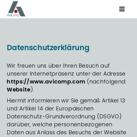
Zum
Toggle
Inhalt
Naviga
springen
Kompetenzen
Datenschutzerklärung
Produkte
Wir freuen uns über Ihren Besuch auf
AviComp
unserer Internetpräsenz unter der Adresse
https://www.avicomp.com
(nachfolgend:
Karriere
Website
).
Hiermit informieren wir Sie gemäß Artikel 13
und Artikel 14 der Europäischen
Datenschutz-Grundverordnung (DSGVO)
darüber, welche personenbezogenen
Suche
Daten aus Anlass des Besuchs der Website
nach: