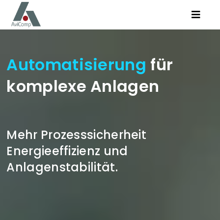
Zum
Toggle
Inhalt
Naviga
springen
Kompetenzen
Automatisierung
für
Produkte
komplexe Anlagen
AviComp
Mehr Prozesssicherheit
Karriere
Energieeffizienz und
Anlagenstabilität.
Suche
nach: