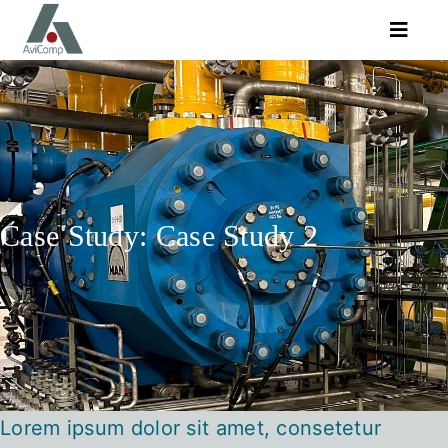
Zum
Toggle
Inhalt
Naviga
springen
Kompetenzen
Produkte
AviComp
Case Study: Case Study 2
Karriere
Suche
Lorem ipsum dolor sit amet, consetetur
nach: